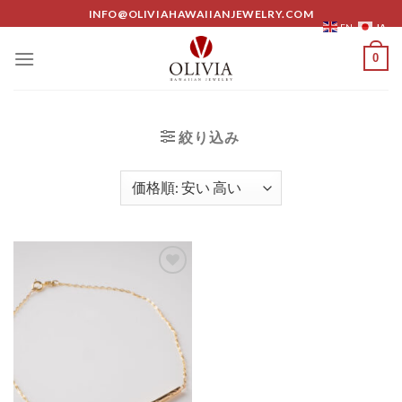
Skip
INFO@OLIVIAHAWAIIANJEWELRY.COM
JA
EN
to
content
0
絞り込み
Add to
Wishlist