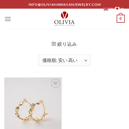
Skip
INFO@OLIVIAHAWAIIANJEWELRY.COM
JA
EN
to
content
0
絞り込み
Add to
Wishlist