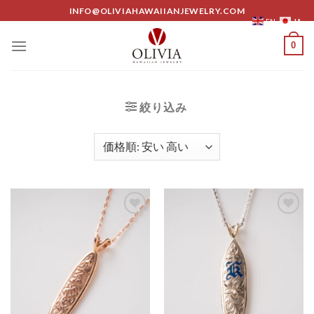
Skip
INFO@OLIVIAHAWAIIANJEWELRY.COM
JA
EN
to
content
0
絞り込み
Add to
Add to
Wishlist
Wishlist