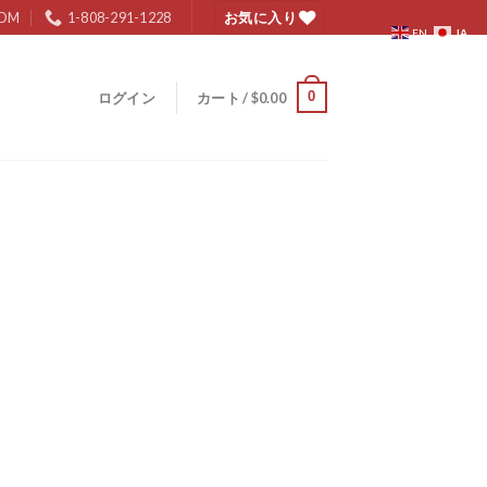
COM
1-808-291-1228
お気に入り
JA
EN
0
ログイン
カート /
$
0.00