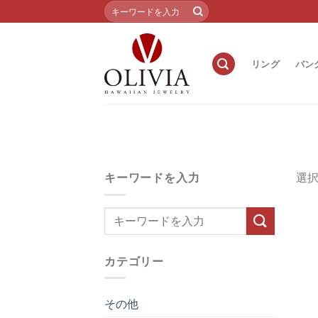
Skip
検
索
to
対
content
象:
リング
バン
キーワードを入力
選
カテゴリー
その他