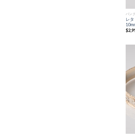
バン
レタ
10m
$
2,9