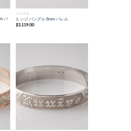
バングル
m バ
ヒンジ バングル 8mm バレル
$
3,119.00
 to
Add to
list
Wishlist