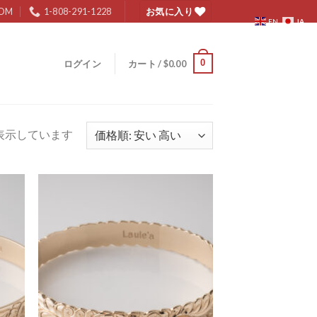
COM
1-808-291-1228
お気に入り
JA
EN
0
ログイン
カート /
$
0.00
を表示しています
 to
Add to
list
Wishlist