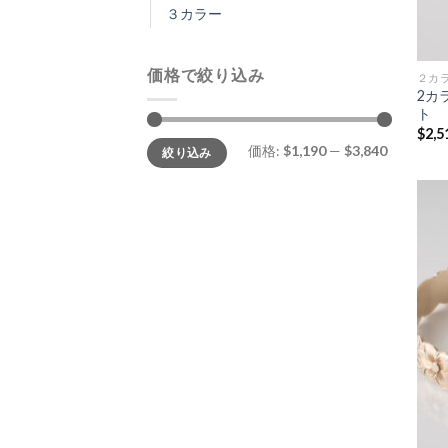
３カラー
価格で絞り込み
２カ
2カ
ト
$
2,5
価格:
$1,190
—
$3,840
絞り込み