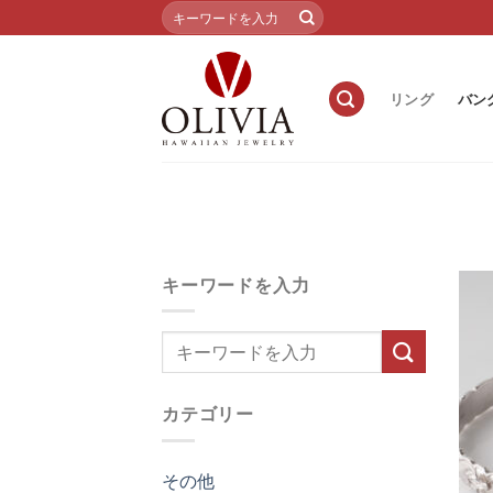
Skip
検
索
to
対
content
象:
リング
バン
キーワードを入力
カテゴリー
その他