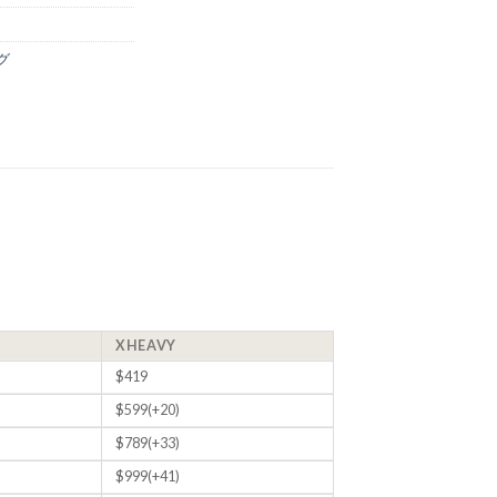
グ
XHEAVY
$419
$599(+20)
$789(+33)
$999(+41)