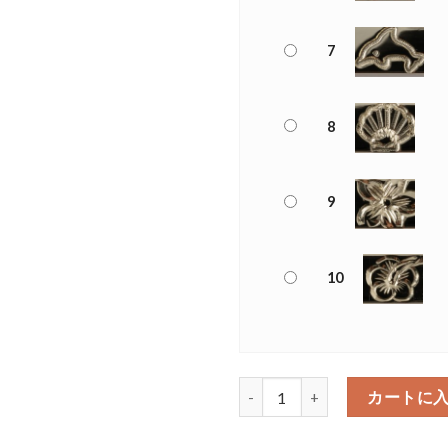
7
8
9
10
レタリング エナメル ノーマルバン
カートに