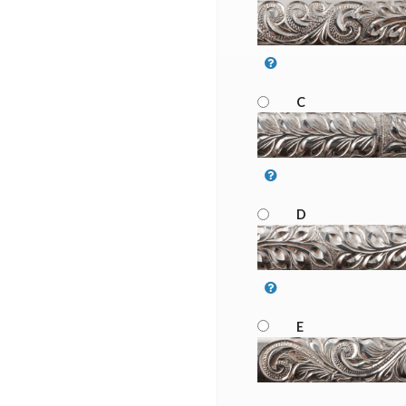
C
D
E