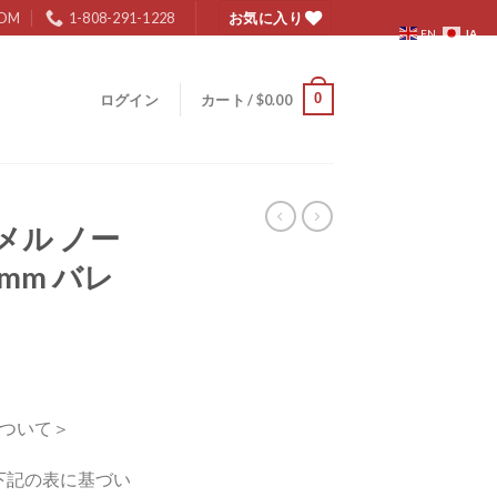
COM
1-808-291-1228
お気に入り
JA
EN
0
ログイン
カート /
$
0.00
メル ノー
mm バレ
ついて＞
下記の表に基づい