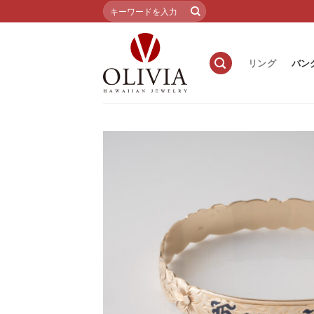
Skip
検
索
to
対
content
象:
リング
バン