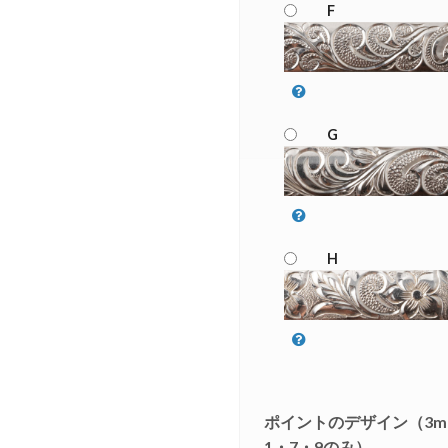
F
G
H
ポイントのデザイン（3
1・7・9のみ）