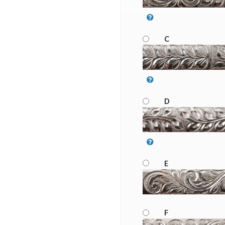
C
D
E
F