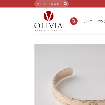
Skip
検
索
to
対
content
象:
リング
バン