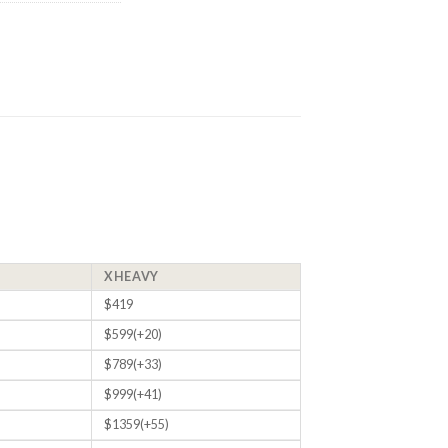
XHEAVY
$419
$599(+20)
$789(+33)
$999(+41)
$1359(+55)