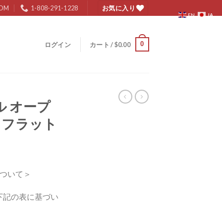
COM
1-808-291-1228
お気に入り
JA
EN
0
ログイン
カート /
$
0.00
 オープ
 フラット
ついて＞
下記の表に基づい