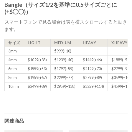
Bangle（サイズ1/2を基準に0.5サイズごとに
(+$◯◯)）
スマートフォンで見る場合は表を横スクロールすると動き
ます。
サイズ
LIGHT
MEDIUM
HEAVY
XHEAVY
3mm
$999(+10)
4mm
$1029(+35)
$1239(+40)
$1449(+46)
$1889(+57)
6mm
$1559(+53)
$1797(+59)
$2129(+70)
$2799(+99)
8mm
$1959(+67)
$2299(+77)
$2799(+89)
$3599(+109
10mm
$2499(+89)
$2959(+138)
$3259(+114)
$4599(+135
関連商品