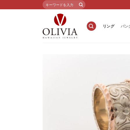
Skip
検
索
to
対
content
象:
リング
バン