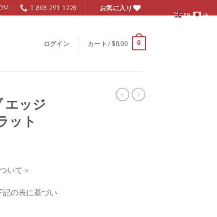
COM
1-808-291-1228
お気に入り
JA
EN
0
ログイン
カート /
$
0.00
ブ エッジ
フラット
ついて＞
下記の表に基づい