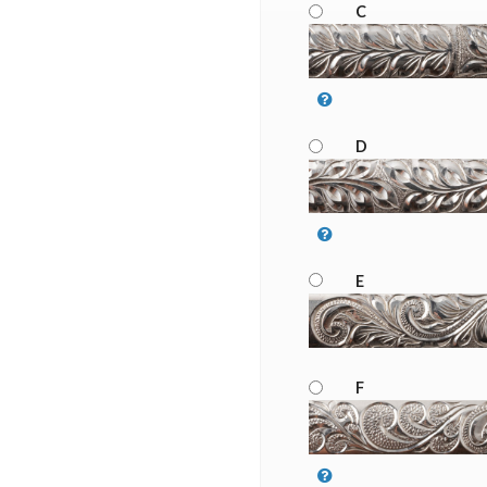
C
D
E
F