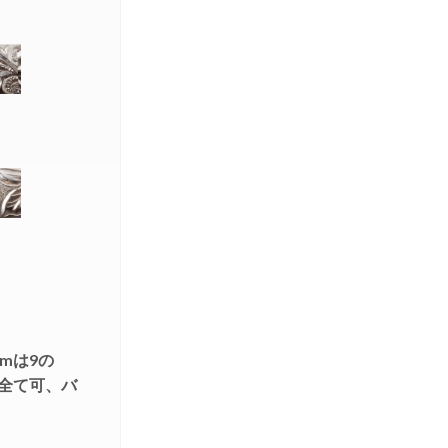
mは9の
み全て可、バ