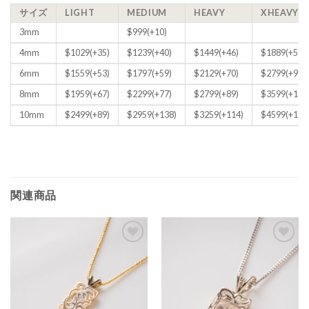
サイズ
LIGHT
MEDIUM
HEAVY
XHEAVY
3mm
$999(+10)
4mm
$1029(+35)
$1239(+40)
$1449(+46)
$1889(+57)
6mm
$1559(+53)
$1797(+59)
$2129(+70)
$2799(+99)
8mm
$1959(+67)
$2299(+77)
$2799(+89)
$3599(+109
10mm
$2499(+89)
$2959(+138)
$3259(+114)
$4599(+135
関連商品
Add to
Add to
Wishlist
Wishlist