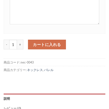
3カラー イニシャル チューブペンダントトップ 10mm フラット 3mm×
カートに入れる
商品コード:
nec-0043
商品カテゴリー:
ネックレス
,
バレル
説明
レビュー (0)