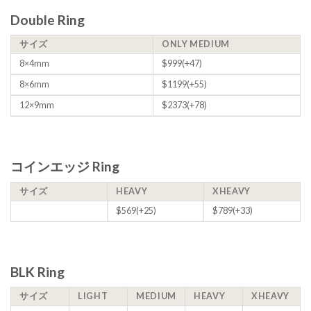
Double Ring
サイズ
ONLY MEDIUM
8×4mm
$999(+47)
8×6mm
$1199(+55)
12×9mm
$2373(+78)
コインエッジ Ring
サイズ
HEAVY
XHEAVY
$569(+25)
$789(+33)
BLK Ring
サイズ
LIGHT
MEDIUM
HEAVY
XHEAVY