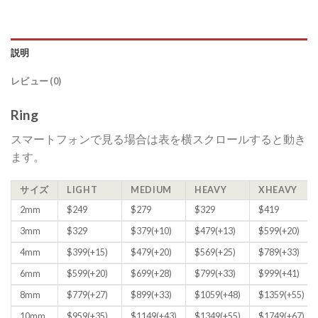
説明
レビュー (0)
Ring
スマートフォンで見る場合は表を横スクロールすると動き
ます。
サイズ
LIGHT
MEDIUM
HEAVY
XHEAVY
2mm
$249
$279
$329
$419
3mm
$329
$379(+10)
$479(+13)
$599(+20)
4mm
$399(+15)
$479(+20)
$569(+25)
$789(+33)
6mm
$599(+20)
$699(+28)
$799(+33)
$999(+41)
8mm
$779(+27)
$899(+33)
$1059(+48)
$1359(+55)
10mm
$959(+35)
$1149(+43)
$1349(+55)
$1749(+67)