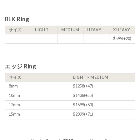
BLK Ring
サイズ
LIGHT
MEDIUM
HEAVY
XHEAVY
$599(+20)
エッジ Ring
サイズ
LIGHT × MEDIUM
8mm
$1258(+47)
10mm
$1438(+55)
12mm
$1699(+63)
15mm
$2099(+71)