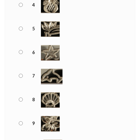
4
5
6
7
8
9