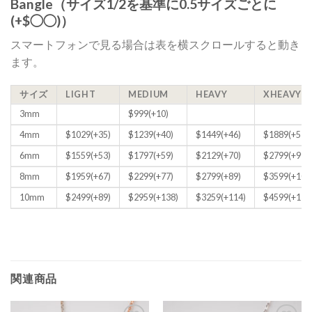
Bangle（サイズ1/2を基準に0.5サイズごとに
(+$◯◯)）
スマートフォンで見る場合は表を横スクロールすると動き
ます。
サイズ
LIGHT
MEDIUM
HEAVY
XHEAVY
3mm
$999(+10)
4mm
$1029(+35)
$1239(+40)
$1449(+46)
$1889(+57)
6mm
$1559(+53)
$1797(+59)
$2129(+70)
$2799(+99)
8mm
$1959(+67)
$2299(+77)
$2799(+89)
$3599(+109
10mm
$2499(+89)
$2959(+138)
$3259(+114)
$4599(+135
関連商品