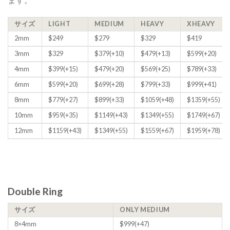
サイズ
LIGHT
MEDIUM
HEAVY
XHEAVY
2mm
$249
$279
$329
$419
3mm
$329
$379(+10)
$479(+13)
$599(+20)
4mm
$399(+15)
$479(+20)
$569(+25)
$789(+33)
6mm
$599(+20)
$699(+28)
$799(+33)
$999(+41)
8mm
$779(+27)
$899(+33)
$1059(+48)
$1359(+55)
10mm
$959(+35)
$1149(+43)
$1349(+55)
$1749(+67)
12mm
$1159(+43)
$1349(+55)
$1559(+67)
$1959(+78)
Double Ring
サイズ
ONLY MEDIUM
8×4mm
$999(+47)