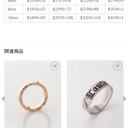
6mm
$1559(+53)
$1797(+59)
$2129(+70)
$2799(+99)
8mm
$1959(+67)
$2299(+77)
$2799(+89)
$3599(+109
10mm
$2499(+89)
$2959(+138)
$3259(+114)
$4599(+135
関連商品
Add to
Add to
Wishlist
Wishlist