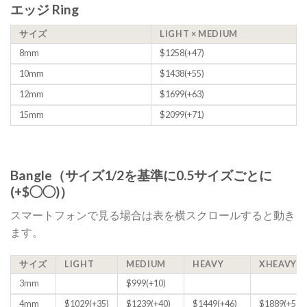
エッジ Ring
サイズ
LIGHT × MEDIUM
8mm
$1258(+47)
10mm
$1438(+55)
12mm
$1699(+63)
15mm
$2099(+71)
Bangle（サイズ1/2を基準に0.5サイズごとに
(+$◯◯)）
スマートフォンで見る場合は表を横スクロールすると動き
ます。
サイズ
LIGHT
MEDIUM
HEAVY
XHEAVY
3mm
$999(+10)
4mm
$1029(+35)
$1239(+40)
$1449(+46)
$1889(+57)