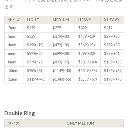
ます。
サイズ
LIGHT
MEDIUM
HEAVY
XHEAVY
2mm
$249
$279
$329
$419
3mm
$329
$379(+10)
$479(+13)
$599(+20)
4mm
$399(+15)
$479(+20)
$569(+25)
$789(+33)
6mm
$599(+20)
$699(+28)
$799(+33)
$999(+41)
8mm
$779(+27)
$899(+33)
$1059(+48)
$1359(+55)
10mm
$959(+35)
$1149(+43)
$1349(+55)
$1749(+67)
12mm
$1159(+43)
$1349(+55)
$1559(+67)
$1959(+78)
Double Ring
サイズ
ONLY MEDIUM