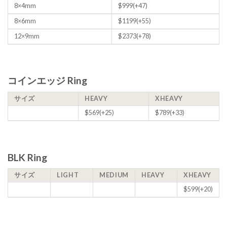
8×4mm
$999(+47)
8×6mm
$1199(+55)
12×9mm
$2373(+78)
コインエッジ Ring
サイズ
HEAVY
XHEAVY
$569(+25)
$789(+33)
BLK Ring
サイズ
LIGHT
MEDIUM
HEAVY
XHEAVY
$599(+20)