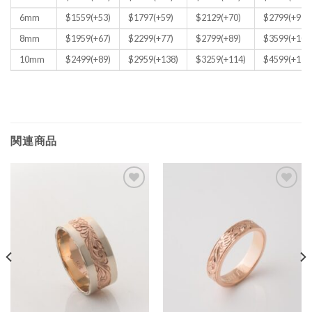
6mm
$1559(+53)
$1797(+59)
$2129(+70)
$2799(+99)
8mm
$1959(+67)
$2299(+77)
$2799(+89)
$3599(+109
10mm
$2499(+89)
$2959(+138)
$3259(+114)
$4599(+135
関連商品
Add to
Add to
Wishlist
Wishlist