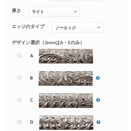
厚さ
エッジのタイプ
デザイン選択（2mmはA・Eのみ）
A
B
C
D